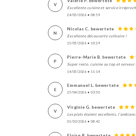
Valérie P. bewertete
V
Excellente cuisine et service irréproc
24/05/2026
•
08:59
Nicolas C. bewertete
N
Excellente découverte culinaire !
15/05/2026
•
10:29
Pierre-Marie B. bewertete
P
Super resto, cuisine au top et serveur
14/05/2026
•
11:14
Emmanuel L. bewertete
E
25/04/2026
•
03:50
Virginie G. bewertete
V
Les plats étaient excellents, l’ambianc
01/03/2026
•
08:42
Eloïse R. bewertete