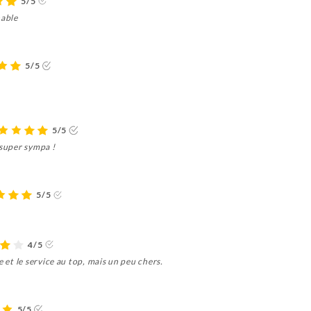
5/5
hable
5/5
5/5
 super sympa !
5/5
4/5
e et le service au top, mais un peu chers.
5/5