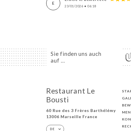
E
23/01/2026
•
06:18
Sie finden uns auch
auf …
Restaurant Le
STA
Bousti
GAL
BEW
60 Rue des 3 Frères Barthélémy
MEN
13006 Marseille France
KON
REC
DE