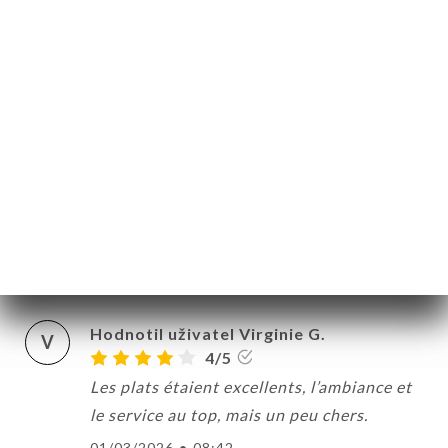
Hodnotil uživatel Pierre-Marie B.
P
5/5
Super resto, cuisine au top et serveur
super sympa !
14/05/2026
•
11:14
Hodnotil uživatel Emmanuel L.
E
5/5
25/04/2026
•
03:50
Hodnotil uživatel Virginie G.
V
4/5
Les plats étaient excellents, l’ambiance et
le service au top, mais un peu chers.
01/03/2026
•
08:42