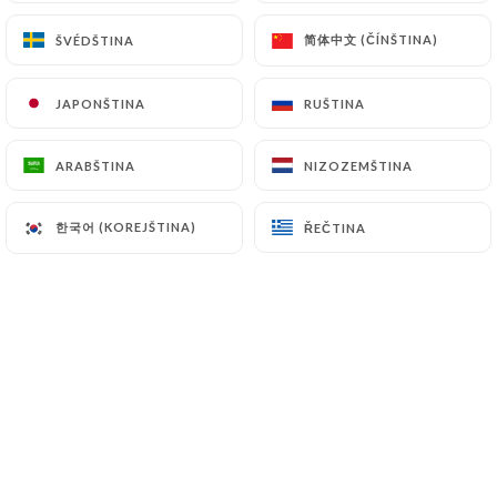
简体中文 (ČÍNŠTINA)
简体中文 (ČÍNŠTINA)
ŠVÉDŠTINA
ŠVÉDŠTINA
Hodnotil uživatel Serge L.
S
JAPONŠTINA
JAPONŠTINA
RUŠTINA
RUŠTINA
5/5
C’était excellent, & l’accueil est très
ARABŠTINA
ARABŠTINA
NIZOZEMŠTINA
NIZOZEMŠTINA
agréable
02/07/2026
•
12:47
한국어 (KOREJŠTINA)
한국어 (KOREJŠTINA)
ŘEČTINA
ŘEČTINA
Hodnotil uživatel Melina B.
M
5/5
SUPERBE adresse ! Service génial avec des
serveurs gentils et passionnés. La cuisine
est un vrai délice, toutes les tapas sont
travaillées avec des produits frais et de
qualité (probablement avec amour). Les
boissons fraiches sont géniales aussi (le