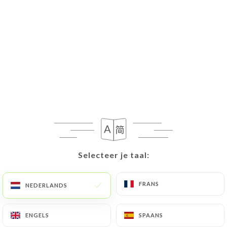
Selecteer je taal:
Selecteer je taal:
FRANS
FRANS
NEDERLANDS
NEDERLANDS
ENGELS
ENGELS
SPAANS
SPAANS