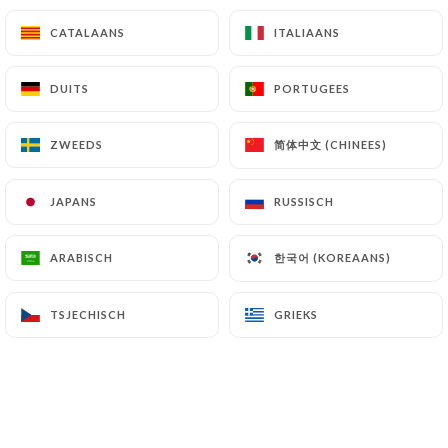
CATALAANS
CATALAANS
ITALIAANS
ITALIAANS
DUITS
DUITS
PORTUGEES
PORTUGEES
简体中文 (CHINEES)
简体中文 (CHINEES)
ZWEEDS
ZWEEDS
JAPANS
JAPANS
RUSSISCH
RUSSISCH
한국어 (KOREAANS)
한국어 (KOREAANS)
ARABISCH
ARABISCH
TSJECHISCH
TSJECHISCH
GRIEKS
GRIEKS