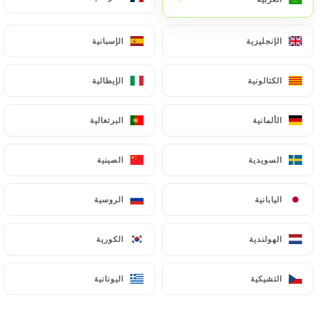
AR
القائمة
الإنجليزية
الإنجليزية
الإسبانية
الإسبانية
الكتالونية
الكتالونية
الإيطالية
الإيطالية
الألمانية
الألمانية
البرتغالية
البرتغالية
/
الصفحة الرئيسية
جهة الاتصال
جهة الاتصال
السويدية
السويدية
الصينية
الصينية
اليابانية
اليابانية
الروسية
الروسية
الهولندية
الهولندية
الكورية
الكورية
التشيكية
التشيكية
اليونانية
اليونانية
Restaurant Le Bousti